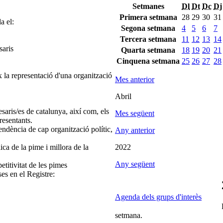
Setmanes
Dl
Dt
Dc
Dj
Primera setmana
28
29
30
31
a el:
Segona setmana
4
5
6
7
Tercera setmana
11
12
13
14
saris
Quarta setmana
18
19
20
21
Cinquena setmana
25
26
27
28
 la representació d'una organització
Mes anterior
Abril
saris/es de catalunya, així com, els
Mes següent
resentants.
endència de cap organització polític,
Any anterior
ica de la pime i millora de la
2022
Any següent
etitivitat de les pimes
ses en el Registre:
Agenda dels grups d'interès
setmana.