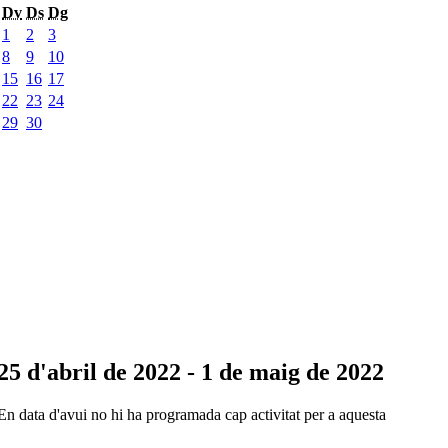
Dv
Ds
Dg
1
2
3
8
9
10
15
16
17
22
23
24
29
30
25 d'abril de 2022 - 1 de maig de 2022
En data d'avui no hi ha programada cap activitat per a aquesta