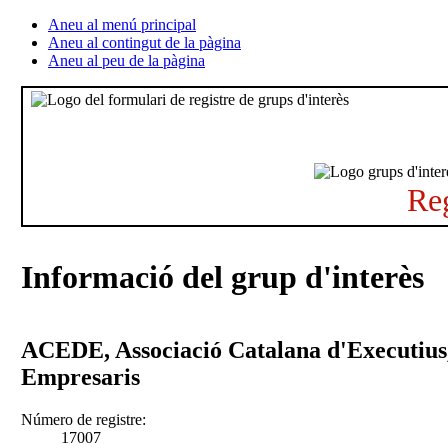
Aneu al menú principal
Aneu al contingut de la pàgina
Aneu al peu de la pàgina
Reg
Informació del grup d'interès
ACEDE, Associació Catalana d'Executius,
Empresaris
Número de registre:
17007