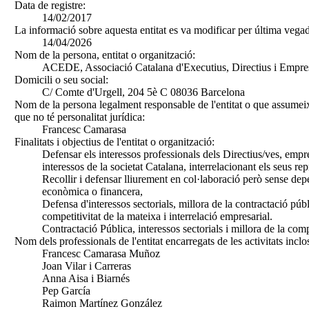
Data de registre:
14/02/2017
La informació sobre aquesta entitat es va modificar per última vegad
14/04/2026
Nom de la persona, entitat o organització:
ACEDE, Associació Catalana d'Executius, Directius i Empre
Domicili o seu social:
C/ Comte d'Urgell, 204 5è C 08036 Barcelona
Nom de la persona legalment responsable de l'entitat o que assumeix
que no té personalitat jurídica:
Francesc Camarasa
Finalitats i objectius de l'entitat o organització:
Defensar els interessos professionals dels Directius/ves, empre
interessos de la societat Catalana, interrelacionant els seus rep
Recollir i defensar lliurement en col·laboració però sense dep
econòmica o financera,
Defensa d'interessos sectorials, millora de la contractació públ
competitivitat de la mateixa i interrelació empresarial.
Contractació Pública, interessos sectorials i millora de la comp
Nom dels professionals de l'entitat encarregats de les activitats inclo
Francesc Camarasa Muñoz
Joan Vilar i Carreras
Anna Aisa i Biarnés
Pep García
Raimon Martínez González