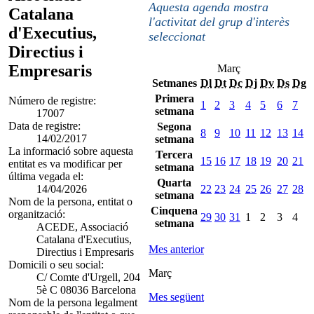
Aquesta agenda mostra
Catalana
l'activitat del grup d'interès
d'Executius,
seleccionat
Directius i
Empresaris
Març
Setmanes
Dl
Dt
Dc
Dj
Dv
Ds
Dg
Primera
Número de registre:
1
2
3
4
5
6
7
setmana
17007
Data de registre:
Segona
8
9
10
11
12
13
14
14/02/2017
setmana
La informació sobre aquesta
Tercera
15
16
17
18
19
20
21
entitat es va modificar per
setmana
última vegada el:
Quarta
14/04/2026
22
23
24
25
26
27
28
setmana
Nom de la persona, entitat o
Cinquena
organització:
29
30
31
1
2
3
4
setmana
ACEDE, Associació
Catalana d'Executius,
Mes anterior
Directius i Empresaris
Domicili o seu social:
Març
C/ Comte d'Urgell, 204
5è C 08036 Barcelona
Mes següent
Nom de la persona legalment