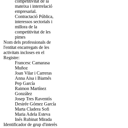
competitivitat de la
mateixa i interrelació
empresarial.
Contractació Pública,
interessos sectorials i
millora de la
competitivitat de les
pimes
Nom dels professionals de
l'entitat encarregats de les
activitats incloses en el
Registre:
Francesc Camarasa
Muñoz
Joan Vilar i Carreras
Anna Aisa i Biarnés
Pep García
Raimon Martínez
González
Josep Tres Raventós
Desirée Gómez García
Marta Cladera Sofi
Maria Adela Esteva
Inés Rubinat Mirada
Identificador de grup d'interès