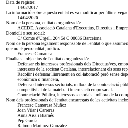
Data de registre:
14/02/2017
La informació sobre aquesta entitat es va modificar per última vegad
14/04/2026
Nom de la persona, entitat o organització:
ACEDE, Associació Catalana d'Executius, Directius i Empre
Domicili o seu social:
C/ Comte d'Urgell, 204 5è C 08036 Barcelona
Nom de la persona legalment responsable de l'entitat o que assumeix
que no té personalitat jurídica:
Francesc Camarasa
Finalitats i objectius de l'entitat o organització:
Defensar els interessos professionals dels Directius/ves, empre
interessos de la societat Catalana, interrelacionant els seus rep
Recollir i defensar lliurement en col·laboració però sense dep
econòmica o financera,
Defensa d'interessos sectorials, millora de la contractació públ
competitivitat de la mateixa i interrelació empresarial.
Contractació Pública, interessos sectorials i millora de la comp
Nom dels professionals de l'entitat encarregats de les activitats inclo
Francesc Camarasa Muñoz
Joan Vilar i Carreras
Anna Aisa i Biarnés
Pep García
Raimon Martínez González