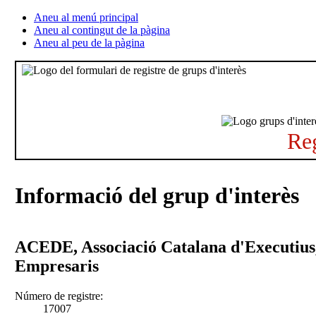
Aneu al menú principal
Aneu al contingut de la pàgina
Aneu al peu de la pàgina
Reg
Informació del grup d'interès
ACEDE, Associació Catalana d'Executius,
Empresaris
Número de registre:
17007