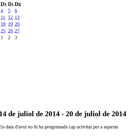
Dv
Ds
Dg
4
5
6
11
12
13
18
19
20
25
26
27
1
2
3
14 de juliol de 2014 - 20 de juliol de 2014
En data d'avui no hi ha programada cap activitat per a aquesta