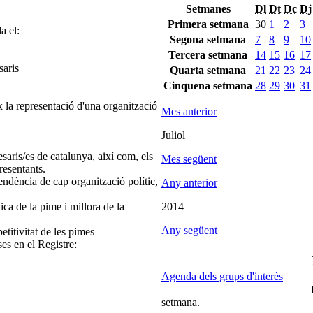
Setmanes
Dl
Dt
Dc
Dj
Primera setmana
30
1
2
3
a el:
Segona setmana
7
8
9
10
Tercera setmana
14
15
16
17
saris
Quarta setmana
21
22
23
24
Cinquena setmana
28
29
30
31
 la representació d'una organització
Mes anterior
Juliol
saris/es de catalunya, així com, els
Mes següent
resentants.
endència de cap organització polític,
Any anterior
ica de la pime i millora de la
2014
Any següent
etitivitat de les pimes
ses en el Registre:
Agenda dels grups d'interès
setmana.