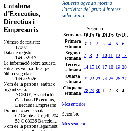
Aquesta agenda mostra
Catalana
l'activitat del grup d'interès
d'Executius,
seleccionat
Directius i
Empresaris
Setembre
Setmanes
Dl
Dt
Dc
Dj
Dv
Ds
Dg
Primera
Número de registre:
31
1
2
3
4
5
6
setmana
17007
Data de registre:
Segona
7
8
9
10
11
12
13
14/02/2017
setmana
La informació sobre aquesta
Tercera
14
15
16
17
18
19
20
entitat es va modificar per
setmana
última vegada el:
Quarta
14/04/2026
21
22
23
24
25
26
27
setmana
Nom de la persona, entitat o
Cinquena
organització:
28
29
30
1
2
3
4
setmana
ACEDE, Associació
Catalana d'Executius,
Mes anterior
Directius i Empresaris
Domicili o seu social:
Setembre
C/ Comte d'Urgell, 204
5è C 08036 Barcelona
Mes següent
Nom de la persona legalment