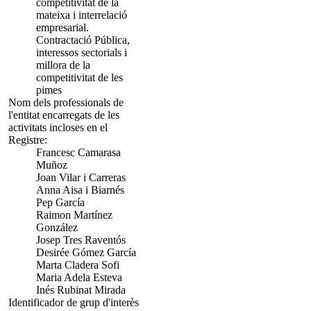
competitivitat de la
mateixa i interrelació
empresarial.
Contractació Pública,
interessos sectorials i
millora de la
competitivitat de les
pimes
Nom dels professionals de
l'entitat encarregats de les
activitats incloses en el
Registre:
Francesc Camarasa
Muñoz
Joan Vilar i Carreras
Anna Aisa i Biarnés
Pep García
Raimon Martínez
González
Josep Tres Raventós
Desirée Gómez García
Marta Cladera Sofi
Maria Adela Esteva
Inés Rubinat Mirada
Identificador de grup d'interès