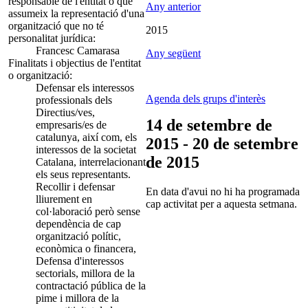
responsable de l'entitat o que
Any anterior
assumeix la representació d'una
organització que no té
2015
personalitat jurídica:
Francesc Camarasa
Any següent
Finalitats i objectius de l'entitat
o organització:
Defensar els interessos
Agenda dels grups d'interès
professionals dels
Directius/ves,
14 de setembre de
empresaris/es de
catalunya, així com, els
2015 - 20 de setembre
interessos de la societat
de 2015
Catalana, interrelacionant
els seus representants.
Recollir i defensar
En data d'avui no hi ha programada
lliurement en
cap activitat per a aquesta setmana.
col·laboració però sense
dependència de cap
organització polític,
econòmica o financera,
Defensa d'interessos
sectorials, millora de la
contractació pública de la
pime i millora de la