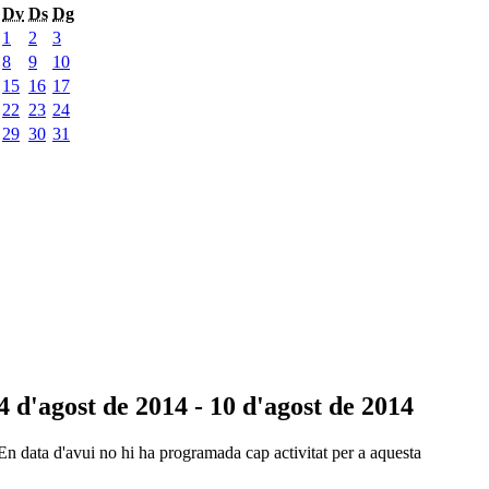
Dv
Ds
Dg
1
2
3
8
9
10
15
16
17
22
23
24
29
30
31
4 d'agost de 2014 - 10 d'agost de 2014
En data d'avui no hi ha programada cap activitat per a aquesta