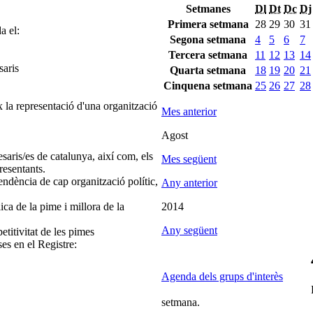
Setmanes
Dl
Dt
Dc
Dj
Primera setmana
28
29
30
31
a el:
Segona setmana
4
5
6
7
Tercera setmana
11
12
13
14
saris
Quarta setmana
18
19
20
21
Cinquena setmana
25
26
27
28
 la representació d'una organització
Mes anterior
Agost
saris/es de catalunya, així com, els
Mes següent
resentants.
endència de cap organització polític,
Any anterior
ica de la pime i millora de la
2014
Any següent
etitivitat de les pimes
ses en el Registre:
Agenda dels grups d'interès
setmana.