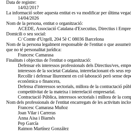
Data de registre:
14/02/2017
La informació sobre aquesta entitat es va modificar per última vegad
14/04/2026
Nom de la persona, entitat o organització:
ACEDE, Associació Catalana d'Executius, Directius i Empre
Domicili o seu social:
C/ Comte d'Urgell, 204 5è C 08036 Barcelona
Nom de la persona legalment responsable de l'entitat o que assumeix
que no té personalitat jurídica:
Francesc Camarasa
Finalitats i objectius de l'entitat o organització:
Defensar els interessos professionals dels Directius/ves, empre
interessos de la societat Catalana, interrelacionant els seus rep
Recollir i defensar lliurement en col·laboració però sense dep
econòmica o financera,
Defensa d'interessos sectorials, millora de la contractació públ
competitivitat de la mateixa i interrelació empresarial.
Contractació Pública, interessos sectorials i millora de la comp
Nom dels professionals de l'entitat encarregats de les activitats inclo
Francesc Camarasa Muñoz
Joan Vilar i Carreras
Anna Aisa i Biarnés
Pep García
Raimon Martínez González