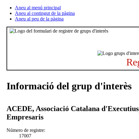
Aneu al menú principal
Aneu al contingut de la pàgina
Aneu al peu de la pàgina
Reg
Informació del grup d'interès
ACEDE, Associació Catalana d'Executius,
Empresaris
Número de registre:
17007