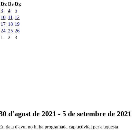
Dv
Ds
Dg
3
4
5
10
11
12
17
18
19
24
25
26
1
2
3
30 d'agost de 2021 - 5 de setembre de 2021
En data d'avui no hi ha programada cap activitat per a aquesta