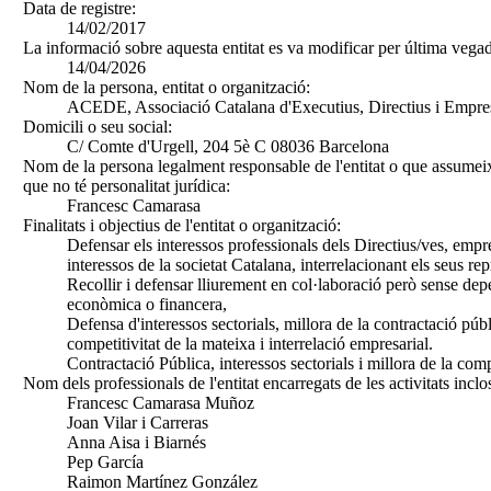
Data de registre:
14/02/2017
La informació sobre aquesta entitat es va modificar per última vegad
14/04/2026
Nom de la persona, entitat o organització:
ACEDE, Associació Catalana d'Executius, Directius i Empre
Domicili o seu social:
C/ Comte d'Urgell, 204 5è C 08036 Barcelona
Nom de la persona legalment responsable de l'entitat o que assumeix
que no té personalitat jurídica:
Francesc Camarasa
Finalitats i objectius de l'entitat o organització:
Defensar els interessos professionals dels Directius/ves, empre
interessos de la societat Catalana, interrelacionant els seus rep
Recollir i defensar lliurement en col·laboració però sense dep
econòmica o financera,
Defensa d'interessos sectorials, millora de la contractació públ
competitivitat de la mateixa i interrelació empresarial.
Contractació Pública, interessos sectorials i millora de la comp
Nom dels professionals de l'entitat encarregats de les activitats inclo
Francesc Camarasa Muñoz
Joan Vilar i Carreras
Anna Aisa i Biarnés
Pep García
Raimon Martínez González