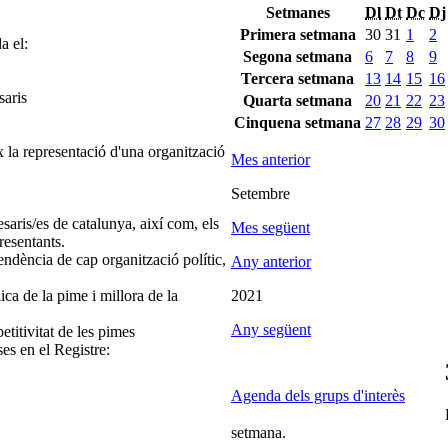
Setmanes
Dl
Dt
Dc
Dj
Primera setmana
30
31
1
2
a el:
Segona setmana
6
7
8
9
Tercera setmana
13
14
15
16
saris
Quarta setmana
20
21
22
23
Cinquena setmana
27
28
29
30
 la representació d'una organització
Mes anterior
Setembre
saris/es de catalunya, així com, els
Mes següent
resentants.
endència de cap organització polític,
Any anterior
ica de la pime i millora de la
2021
Any següent
etitivitat de les pimes
ses en el Registre:
Agenda dels grups d'interès
setmana.