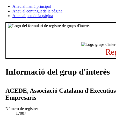
Aneu al menú principal
Aneu al contingut de la pàgina
Aneu al peu de la pàgina
Reg
Informació del grup d'interès
ACEDE, Associació Catalana d'Executius,
Empresaris
Número de registre:
17007