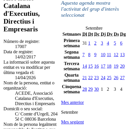
Aquesta agenda mostra
Catalana
l'activitat del grup d'interès
d'Executius,
seleccionat
Directius i
Empresaris
Setembre
Setmanes
Dl
Dt
Dc
Dj
Dv
Ds
Dg
Primera
Número de registre:
31
1
2
3
4
5
6
setmana
17007
Data de registre:
Segona
7
8
9
10
11
12
13
14/02/2017
setmana
La informació sobre aquesta
Tercera
14
15
16
17
18
19
20
entitat es va modificar per
setmana
última vegada el:
Quarta
14/04/2026
21
22
23
24
25
26
27
setmana
Nom de la persona, entitat o
Cinquena
organització:
28
29
30
1
2
3
4
setmana
ACEDE, Associació
Catalana d'Executius,
Mes anterior
Directius i Empresaris
Domicili o seu social:
Setembre
C/ Comte d'Urgell, 204
5è C 08036 Barcelona
Mes següent
Nom de la persona legalment