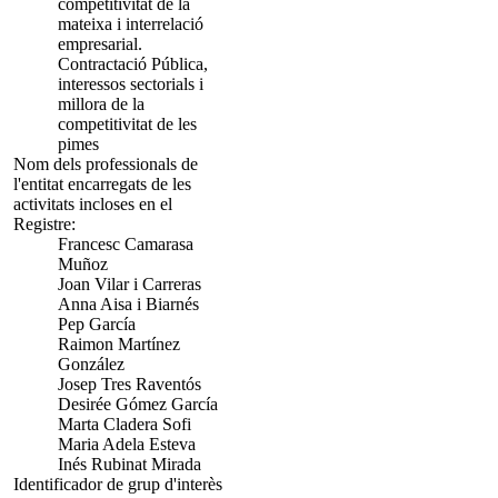
competitivitat de la
mateixa i interrelació
empresarial.
Contractació Pública,
interessos sectorials i
millora de la
competitivitat de les
pimes
Nom dels professionals de
l'entitat encarregats de les
activitats incloses en el
Registre:
Francesc Camarasa
Muñoz
Joan Vilar i Carreras
Anna Aisa i Biarnés
Pep García
Raimon Martínez
González
Josep Tres Raventós
Desirée Gómez García
Marta Cladera Sofi
Maria Adela Esteva
Inés Rubinat Mirada
Identificador de grup d'interès