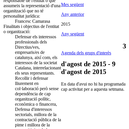
responsable de l'entitat o que
Mes següent
assumeix la representació d'una
organització que no té
Any anterior
personalitat jurídica:
Francesc Camarasa
2015
Finalitats i objectius de l'entitat
o organització:
Any següent
Defensar els interessos
professionals dels
3
Directius/ves,
empresaris/es de
Agenda dels grups d'interès
catalunya, així com, els
interessos de la societat
d'agost de 2015 - 9
Catalana, interrelacionant
d'agost de 2015
els seus representants.
Recollir i defensar
lliurement en
En data d'avui no hi ha programada
col·laboració però sense
cap activitat per a aquesta setmana.
dependència de cap
organització polític,
econòmica o financera,
Defensa d'interessos
sectorials, millora de la
contractació pública de la
pime i millora de la