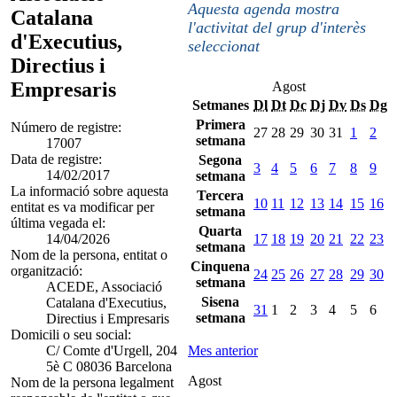
Aquesta agenda mostra
Catalana
l'activitat del grup d'interès
d'Executius,
seleccionat
Directius i
Empresaris
Agost
Setmanes
Dl
Dt
Dc
Dj
Dv
Ds
Dg
Primera
Número de registre:
27
28
29
30
31
1
2
setmana
17007
Data de registre:
Segona
3
4
5
6
7
8
9
14/02/2017
setmana
La informació sobre aquesta
Tercera
10
11
12
13
14
15
16
entitat es va modificar per
setmana
última vegada el:
Quarta
14/04/2026
17
18
19
20
21
22
23
setmana
Nom de la persona, entitat o
Cinquena
organització:
24
25
26
27
28
29
30
setmana
ACEDE, Associació
Sisena
Catalana d'Executius,
31
1
2
3
4
5
6
setmana
Directius i Empresaris
Domicili o seu social:
C/ Comte d'Urgell, 204
Mes anterior
5è C 08036 Barcelona
Agost
Nom de la persona legalment