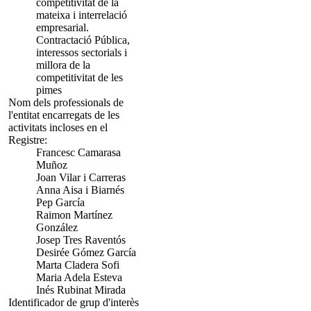
competitivitat de la
mateixa i interrelació
empresarial.
Contractació Pública,
interessos sectorials i
millora de la
competitivitat de les
pimes
Nom dels professionals de
l'entitat encarregats de les
activitats incloses en el
Registre:
Francesc Camarasa
Muñoz
Joan Vilar i Carreras
Anna Aisa i Biarnés
Pep García
Raimon Martínez
González
Josep Tres Raventós
Desirée Gómez García
Marta Cladera Sofi
Maria Adela Esteva
Inés Rubinat Mirada
Identificador de grup d'interès