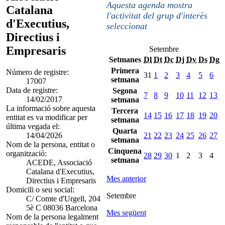
Aquesta agenda mostra
Catalana
l'activitat del grup d'interès
d'Executius,
seleccionat
Directius i
Empresaris
Setembre
Setmanes
Dl
Dt
Dc
Dj
Dv
Ds
Dg
Primera
Número de registre:
31
1
2
3
4
5
6
setmana
17007
Data de registre:
Segona
7
8
9
10
11
12
13
14/02/2017
setmana
La informació sobre aquesta
Tercera
14
15
16
17
18
19
20
entitat es va modificar per
setmana
última vegada el:
Quarta
14/04/2026
21
22
23
24
25
26
27
setmana
Nom de la persona, entitat o
Cinquena
organització:
28
29
30
1
2
3
4
setmana
ACEDE, Associació
Catalana d'Executius,
Mes anterior
Directius i Empresaris
Domicili o seu social:
Setembre
C/ Comte d'Urgell, 204
5è C 08036 Barcelona
Mes següent
Nom de la persona legalment