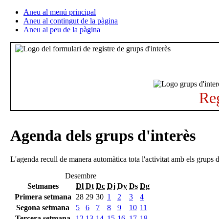
Aneu al menú principal
Aneu al contingut de la pàgina
Aneu al peu de la pàgina
Reg
Agenda dels grups d'interès
L'agenda recull de manera automàtica tota l'activitat amb els grups d
Desembre
Setmanes
Dl
Dt
Dc
Dj
Dv
Ds
Dg
Primera setmana
28
29
30
1
2
3
4
Segona setmana
5
6
7
8
9
10
11
Tercera setmana
12
13
14
15
16
17
18