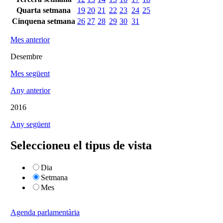
Quarta setmana
19
20
21
22
23
24
25
Cinquena setmana
26
27
28
29
30
31
Mes anterior
Desembre
Mes següent
Any anterior
2016
Any següent
Seleccioneu el tipus de vista
Dia
Setmana
Mes
Agenda parlamentària