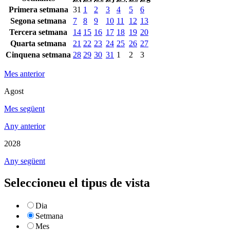
Primera setmana
31
1
2
3
4
5
6
Segona setmana
7
8
9
10
11
12
13
Tercera setmana
14
15
16
17
18
19
20
Quarta setmana
21
22
23
24
25
26
27
Cinquena setmana
28
29
30
31
1
2
3
Mes anterior
Agost
Mes següent
Any anterior
2028
Any següent
Seleccioneu el tipus de vista
Dia
Setmana
Mes