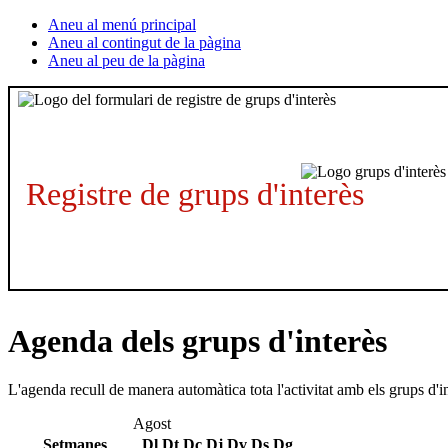
Aneu al menú principal
Aneu al contingut de la pàgina
Aneu al peu de la pàgina
Registre de grups d'interès
Agenda dels grups d'interès
L'agenda recull de manera automàtica tota l'activitat amb els grups d'i
Agost
Setmanes
Dl
Dt
Dc
Dj
Dv
Ds
Dg