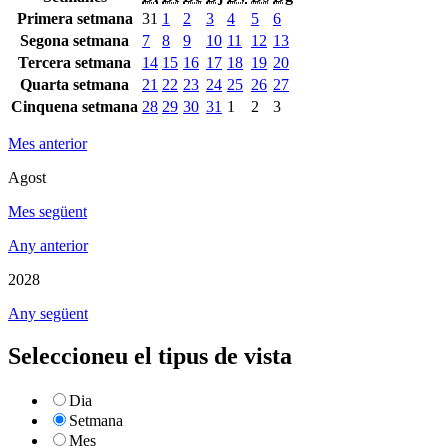
Primera setmana
31
1
2
3
4
5
6
Segona setmana
7
8
9
10
11
12
13
Tercera setmana
14
15
16
17
18
19
20
Quarta setmana
21
22
23
24
25
26
27
Cinquena setmana
28
29
30
31
1
2
3
Mes anterior
Agost
Mes següent
Any anterior
2028
Any següent
Seleccioneu el tipus de vista
Dia
Setmana
Mes