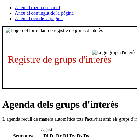
Aneu al menú principal
Aneu al contingut de la pàgina
Aneu al peu de la pàgina
Registre de grups d'interès
Agenda dels grups d'interès
L'agenda recull de manera automàtica tota l'activitat amb els grups d'i
Agost
Setmanes
Dl
Dt
Dc
Dj
Dv
Ds
Dg