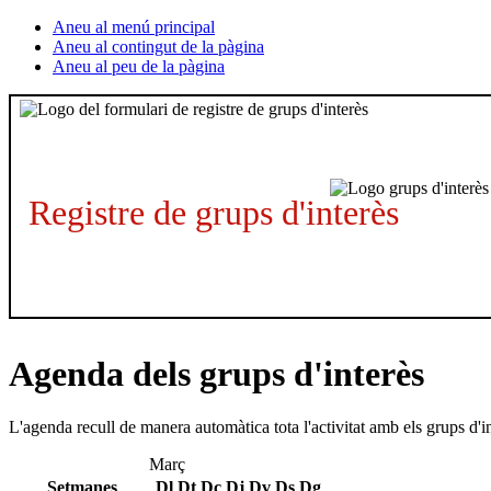
Aneu al menú principal
Aneu al contingut de la pàgina
Aneu al peu de la pàgina
Registre de grups d'interès
Agenda dels grups d'interès
L'agenda recull de manera automàtica tota l'activitat amb els grups d'i
Març
Setmanes
Dl
Dt
Dc
Dj
Dv
Ds
Dg