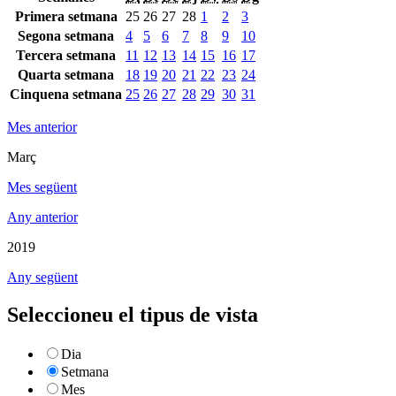
Primera setmana
25
26
27
28
1
2
3
Segona setmana
4
5
6
7
8
9
10
Tercera setmana
11
12
13
14
15
16
17
Quarta setmana
18
19
20
21
22
23
24
Cinquena setmana
25
26
27
28
29
30
31
Mes anterior
Març
Mes següent
Any anterior
2019
Any següent
Seleccioneu el tipus de vista
Dia
Setmana
Mes