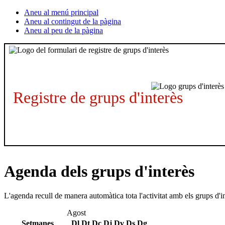
Aneu al menú principal
Aneu al contingut de la pàgina
Aneu al peu de la pàgina
Registre de grups d'interès
Agenda dels grups d'interès
L'agenda recull de manera automàtica tota l'activitat amb els grups d'i
Agost
Setmanes
Dl
Dt
Dc
Dj
Dv
Ds
Dg