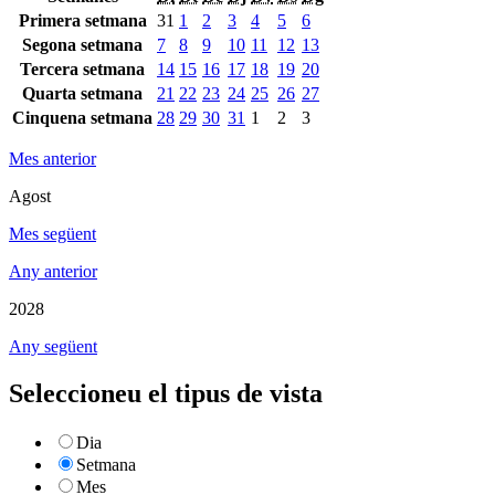
Primera setmana
31
1
2
3
4
5
6
Segona setmana
7
8
9
10
11
12
13
Tercera setmana
14
15
16
17
18
19
20
Quarta setmana
21
22
23
24
25
26
27
Cinquena setmana
28
29
30
31
1
2
3
Mes anterior
Agost
Mes següent
Any anterior
2028
Any següent
Seleccioneu el tipus de vista
Dia
Setmana
Mes