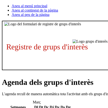
Aneu al menú principal
Aneu al contingut de la pàgina
Aneu al peu de la pàgina
Registre de grups d'interès
Agenda dels grups d'interès
L'agenda recull de manera automàtica tota l'activitat amb els grups d'i
Març
Setmanes
Dl
Dt
Dc
Dj
Dv
Ds
Dg