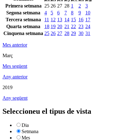
Primera setmana
25
26
27
28
1
2
3
Segona setmana
4
5
6
7
8
9
10
Tercera setmana
11
12
13
14
15
16
17
Quarta setmana
18
19
20
21
22
23
24
Cinquena setmana
25
26
27
28
29
30
31
Mes anterior
Març
Mes següent
Any anterior
2019
Any següent
Seleccioneu el tipus de vista
Dia
Setmana
Mes