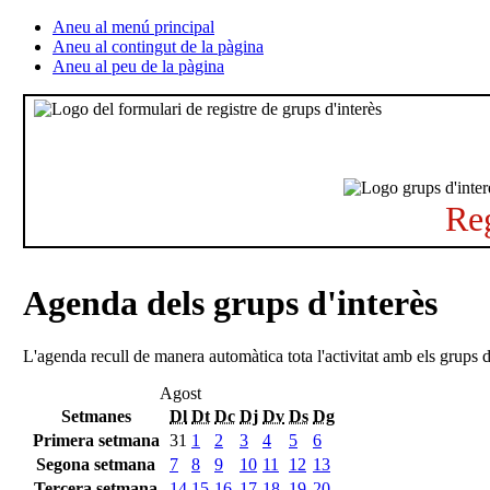
Aneu al menú principal
Aneu al contingut de la pàgina
Aneu al peu de la pàgina
Reg
Agenda dels grups d'interès
L'agenda recull de manera automàtica tota l'activitat amb els grups d
Agost
Setmanes
Dl
Dt
Dc
Dj
Dv
Ds
Dg
Primera setmana
31
1
2
3
4
5
6
Segona setmana
7
8
9
10
11
12
13
Tercera setmana
14
15
16
17
18
19
20