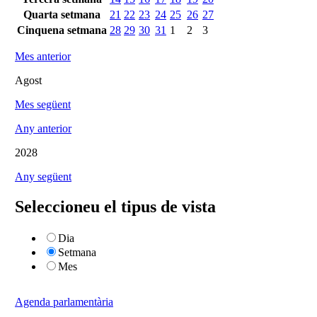
Quarta setmana
21
22
23
24
25
26
27
Cinquena setmana
28
29
30
31
1
2
3
Mes anterior
Agost
Mes següent
Any anterior
2028
Any següent
Seleccioneu el tipus de vista
Dia
Setmana
Mes
Agenda parlamentària