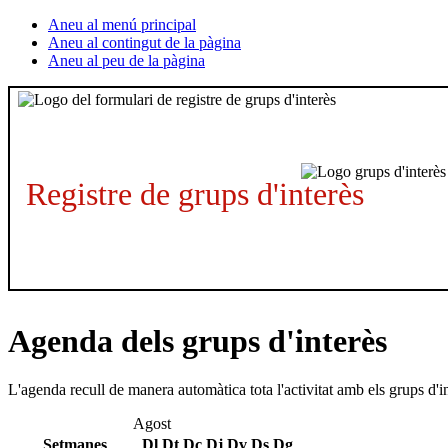
Aneu al menú principal
Aneu al contingut de la pàgina
Aneu al peu de la pàgina
Registre de grups d'interès
Agenda dels grups d'interès
L'agenda recull de manera automàtica tota l'activitat amb els grups d'i
Agost
Setmanes
Dl
Dt
Dc
Dj
Dv
Ds
Dg