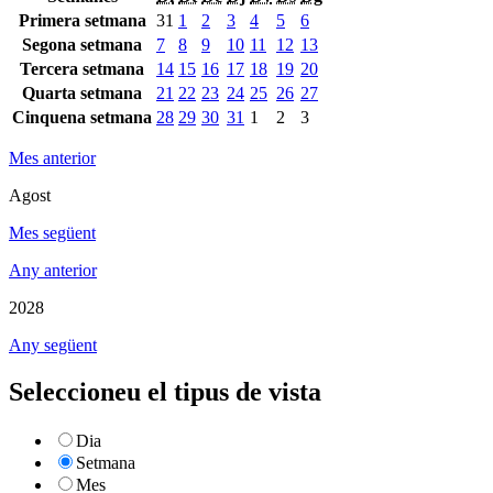
Primera setmana
31
1
2
3
4
5
6
Segona setmana
7
8
9
10
11
12
13
Tercera setmana
14
15
16
17
18
19
20
Quarta setmana
21
22
23
24
25
26
27
Cinquena setmana
28
29
30
31
1
2
3
Mes anterior
Agost
Mes següent
Any anterior
2028
Any següent
Seleccioneu el tipus de vista
Dia
Setmana
Mes