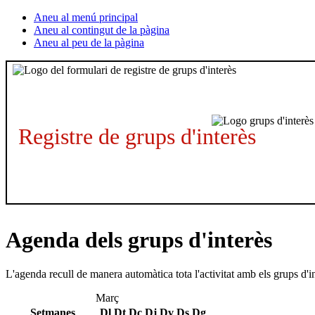
Aneu al menú principal
Aneu al contingut de la pàgina
Aneu al peu de la pàgina
Registre de grups d'interès
Agenda dels grups d'interès
L'agenda recull de manera automàtica tota l'activitat amb els grups d'i
Març
Setmanes
Dl
Dt
Dc
Dj
Dv
Ds
Dg