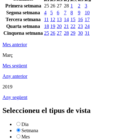
Primera setmana
25
26
27
28
1
2
3
Segona setmana
4
5
6
7
8
9
10
Tercera setmana
11
12
13
14
15
16
17
Quarta setmana
18
19
20
21
22
23
24
Cinquena setmana
25
26
27
28
29
30
31
Mes anterior
Març
Mes següent
Any anterior
2019
Any següent
Seleccioneu el tipus de vista
Dia
Setmana
Mes