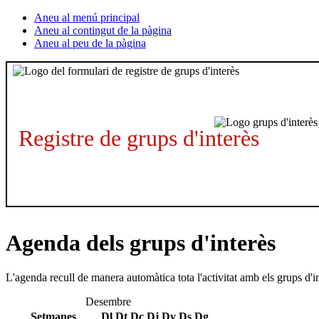
Aneu al menú principal
Aneu al contingut de la pàgina
Aneu al peu de la pàgina
Registre de grups d'interès
Agenda dels grups d'interès
L'agenda recull de manera automàtica tota l'activitat amb els grups d'i
Desembre
Setmanes
Dl
Dt
Dc
Dj
Dv
Ds
Dg