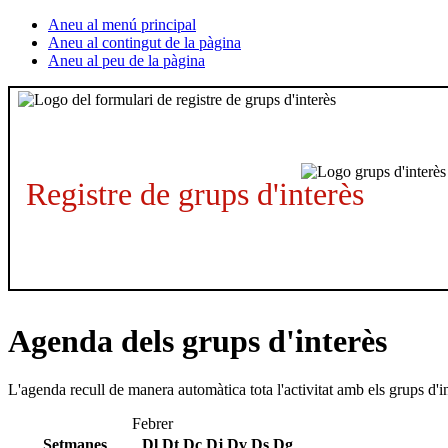
Aneu al menú principal
Aneu al contingut de la pàgina
Aneu al peu de la pàgina
Registre de grups d'interès
Agenda dels grups d'interès
L'agenda recull de manera automàtica tota l'activitat amb els grups d'i
Febrer
Setmanes
Dl
Dt
Dc
Dj
Dv
Ds
Dg