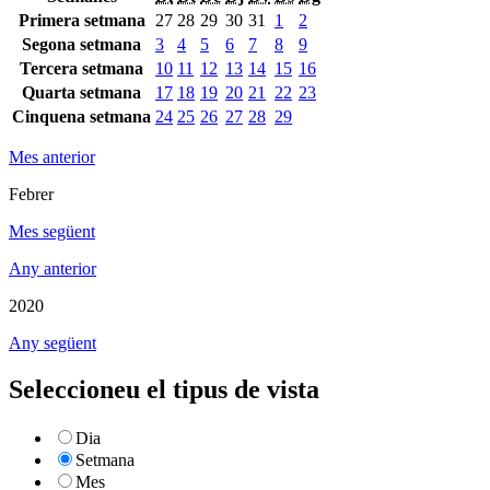
Primera setmana
27
28
29
30
31
1
2
Segona setmana
3
4
5
6
7
8
9
Tercera setmana
10
11
12
13
14
15
16
Quarta setmana
17
18
19
20
21
22
23
Cinquena setmana
24
25
26
27
28
29
Mes anterior
Febrer
Mes següent
Any anterior
2020
Any següent
Seleccioneu el tipus de vista
Dia
Setmana
Mes