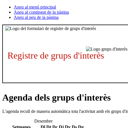
Aneu al menú principal
Aneu al contingut de la pàgina
Aneu al peu de la pàgina
Registre de grups d'interès
Agenda dels grups d'interès
L'agenda recull de manera automàtica tota l'activitat amb els grups d'i
Desembre
Setmanes
Dl
Dt
Dc
Dj
Dv
Ds
Dg