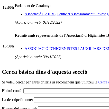
Parlament de Catalunya
12:00h
Associació CAIEV (Centre d'Assessorament i Investig
(Aparició al web: 01/12/2022)
Reunió amb representants de l´Associació d´Higienistes D
15:30h
ASSOCIACIÓ D'HIGIENISTES I AUXILIARS D
(Aparició al web: 30/11/2022)
Cerca bàsica dins d'aquesta secció
Si voleu cercar per altres criteris us recomanem que utilitzeu la
Cerca 
El títol conté:
La descripció conté:
El nom del grup conté: