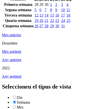
Primera setmana
28
29
30
1
2
3
4
Segona setmana
5
6
7
8
9
10
11
Tercera setmana
12
13
14
15
16
17
18
Quarta setmana
19
20
21
22
23
24
25
Cinquena setmana
26
27
28
29
30
31
Mes anterior
Desembre
Mes següent
Any anterior
2022
Any següent
Seleccioneu el tipus de vista
Dia
Setmana
Mes