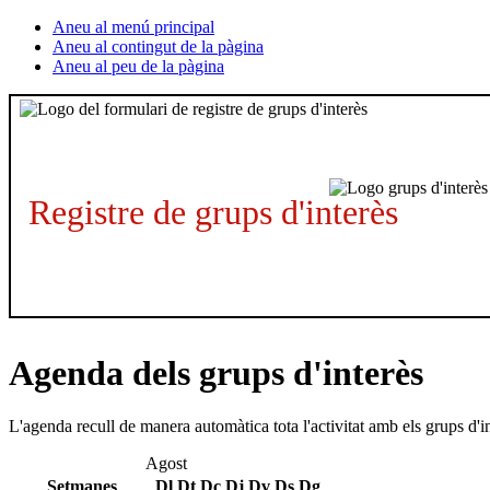
Aneu al menú principal
Aneu al contingut de la pàgina
Aneu al peu de la pàgina
Registre de grups d'interès
Agenda dels grups d'interès
L'agenda recull de manera automàtica tota l'activitat amb els grups d'i
Agost
Setmanes
Dl
Dt
Dc
Dj
Dv
Ds
Dg