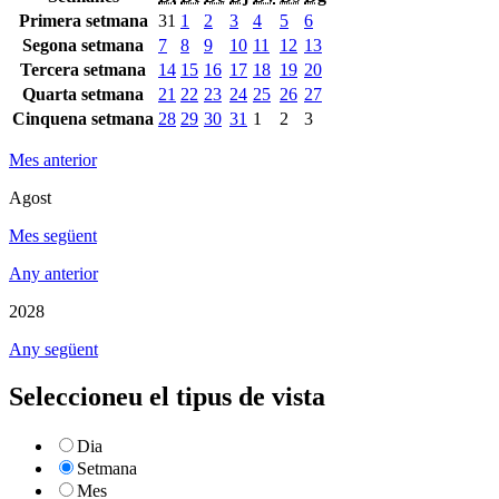
Primera setmana
31
1
2
3
4
5
6
Segona setmana
7
8
9
10
11
12
13
Tercera setmana
14
15
16
17
18
19
20
Quarta setmana
21
22
23
24
25
26
27
Cinquena setmana
28
29
30
31
1
2
3
Mes anterior
Agost
Mes següent
Any anterior
2028
Any següent
Seleccioneu el tipus de vista
Dia
Setmana
Mes